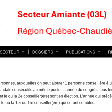
 SECTEUR
DOSSIERS
PUBLICATIONS
R
REQ-CSQ ?
ivités et club
Club de lecture
Aide médicale à mourir
Le Défi
Le
Bi
seil sectoriel
Quilles
Cap sur la dignité
Le Défi Express
Le
Fo
personnes, auxquelles on peut ajouter 1 personne conseillère é
mités
Tournoi de golf
Action sociopolitique
Infolettre
Li
ndats consécutifs au même poste. L’année du congrès, tous les 
et le ou la 2e conseiller(ère) sont en élection. L’année qui préc
mmunications
Assurances
Magazine Quoi de neuf
No
t le ou la 1er ou 1re conseiller(ère) qui seront comblés.
cès
Comité des Femmes
P