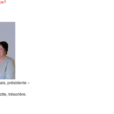
ipe?
ens utiles
is, présidente –
te, trésorière.