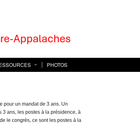
ESSOURCES
PHOTOS
 Défi et l’équipe
blio-santé
 Défi Express et l’équipe
ndation Laure-Gaudreault
lue pour un mandat de 3 ans. Un
ratoutâge
3 ans, les postes à la présidence, à
ède le congrès, ce sont les postes à la
vum, consultations juridiques
roche-aidance