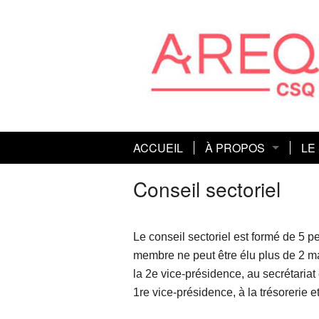
ACCUEIL
À PROPOS
LE
Connaissez-vous l’A
Act
Conseil sectoriel
Mission et orientations
Con
Le conseil sectoriel est formé de 5 
Histoire
Co
membre ne peut être élu plus de 2 ma
la 2e vice-présidence, au secrétariat 
Co
1re vice-présidence, à la trésorerie e
Dé