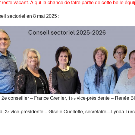
 reste vacant. À qui la chance de faire partie de cette belle équ
te du secteur
Comité des Hommes
Li
eil sectoriel en 8 mai 2025 :
s joindre
Environnement
Retraite
Comité Fondation Laure-Gaudreault
 2e conseiller – France Grenier, 1
vice-présidente – Renée Bla
ère
d, 2
vice-présidente – Gisèle Ouellette, secrétaire—Lynda Turcot
e