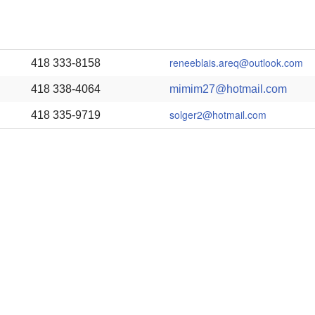
te du secteur
Comité des Hommes
Li
s
s joindre
Environnement
reneeblais.areq@outlook.com
418 333-8158
Retraite
418 338-4064
mimim27@hotmail.com
Comité Fondation Laure-Gaudreault
solger2@hotmail.com
418 335-9719