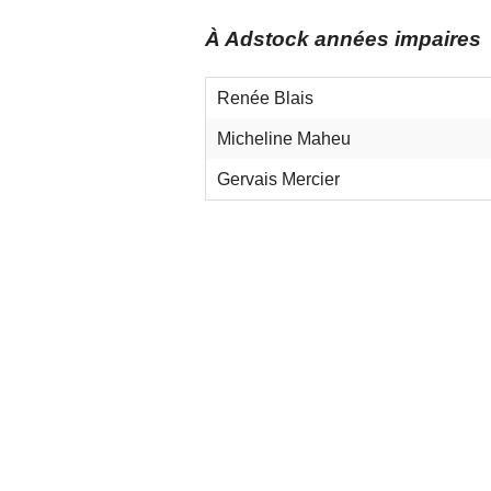
Car
À Adstock années impaire
Nou
Renée Blais
Micheline Maheu
Gervais Mercier