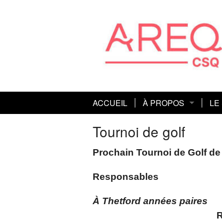
ACCUEIL
À PROPOS
LE
Connaissez-vous l’A
Act
Tournoi de golf
Mission et orientations
Con
Prochain Tournoi de Golf de 
Histoire
Co
Responsables
Co
À Thetford ann
ées paire
Dé
Roger Les