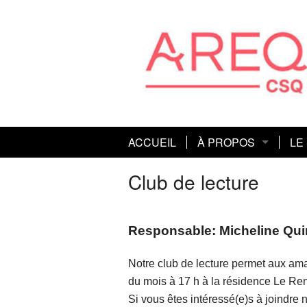
ACCUEIL
À PROPOS
LE
Connaissez-vous l’A
Act
Club de lecture
Mission et orientations
Con
Responsable: Micheline Qui
Histoire
Co
Notre club de lecture permet aux am
Co
du mois à 17 h à la résidence Le R
Dé
Si vous êtes intéressé(e)s à joindre