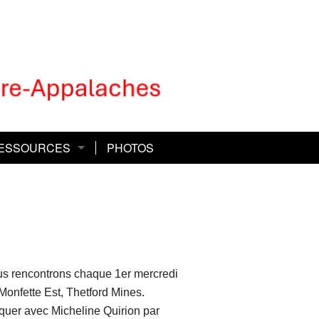
ESSOURCES
PHOTOS
 Défi et l’équipe
blio-santé
 Défi Express et l’équipe
ndation Laure-Gaudreault
ratoutâge
ous rencontrons chaque 1er mercredi
vum, consultations juridiques
ue Monfette Est, Thetford Mines.
roche-aidance
quer avec Micheline Quirion par