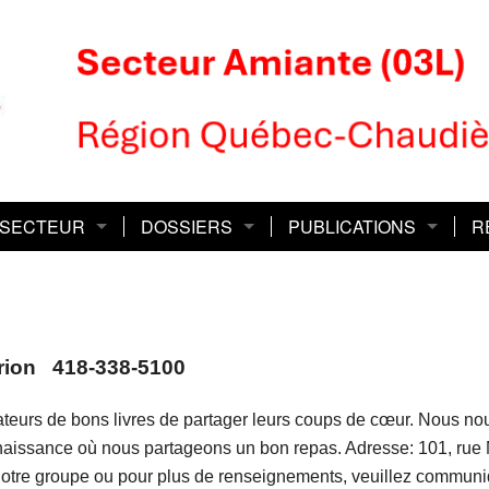
 SECTEUR
DOSSIERS
PUBLICATIONS
R
REQ-CSQ ?
ivités et club
Club de lecture
Aide médicale à mourir
Le Défi
Le
Bi
seil sectoriel
Quilles
Cap sur la dignité
Le Défi Express
Le
Fo
rion 418-338-5100
mités
Tournoi de golf
Action sociopolitique
Infolettre
Li
ateurs de bons livres de partager leurs coups de cœur. Nous n
mmunications
Assurances
Magazine Quoi de neuf
No
enaissance où nous partageons un bon repas. Adresse: 101, r
cès
Comité des Femmes
P
 notre groupe ou pour plus de renseignements, veuillez communi