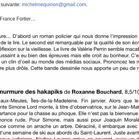
 suivante:
michelinequirion@gmail.com
.
te du secteur
Comité des Hommes
Li
 France Fortier…
s joindre
Environnement
Retraite
Comité Fondation Laure-Gaudreault